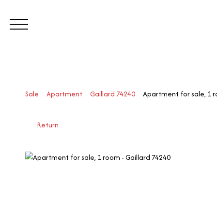
BUY
SELL
ESTIMATE
REN
Sale
Apartment
Gaillard 74240
Apartment for sale, 1 r
Visit our Switzerland site
Call
Return