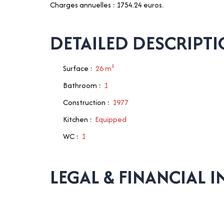
Charges annuelles : 1754.24 euros.
DETAILED DESCRIPT
Surface
:
26
m²
Bathroom
:
1
Construction
:
1977
Kitchen
:
Equipped
WC
:
1
LEGAL & FINANCIAL 