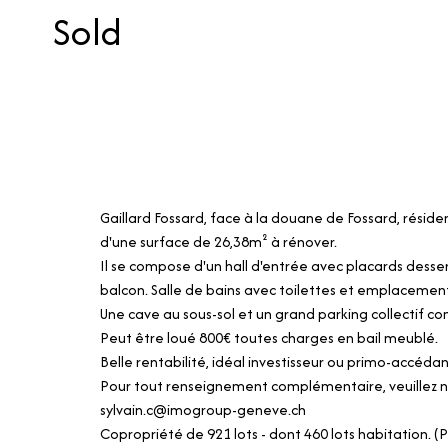
Sold
Gaillard Fossard, face à la douane de Fossard, résid
d'une surface de 26,38m² à rénover.
Il se compose d'un hall d'entrée avec placards dess
balcon. Salle de bains avec toilettes et emplacemen
Une cave au sous-sol et un grand parking collectif c
Peut être loué 800€ toutes charges en bail meublé.
Belle rentabilité, idéal investisseur ou primo-accédan
Pour tout renseignement complémentaire, veuillez no
sylvain.c@imogroup-geneve.ch
Copropriété de 921 lots - dont 460 lots habitation. (