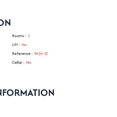
ION
Rooms
:
1
Lift
:
Yes
Reference
:
9414-1E
Cellar
:
Yes
INFORMATION