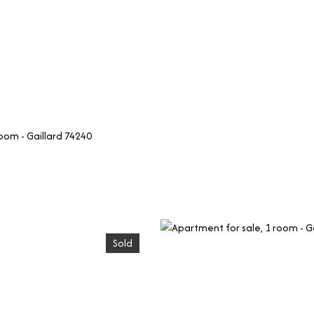
T
MANAGE
TRUSTEE
WHO ARE WE?
oom - Gaillard 74240
Sold