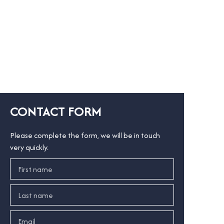
CONTACT FORM
Please complete the form, we will be in touch
very quickly.
First name
Last name
Email