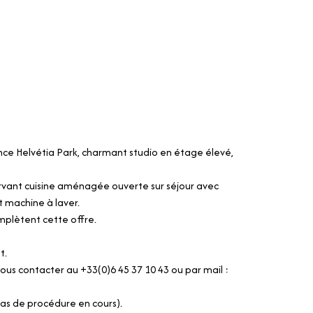
ence Helvétia Park, charmant studio en étage élevé,
ervant cuisine aménagée ouverte sur séjour avec
t machine à laver.
omplètent cette offre.
t.
us contacter au +33(0)6 45 37 10 43 ou par mail :
Pas de procédure en cours).