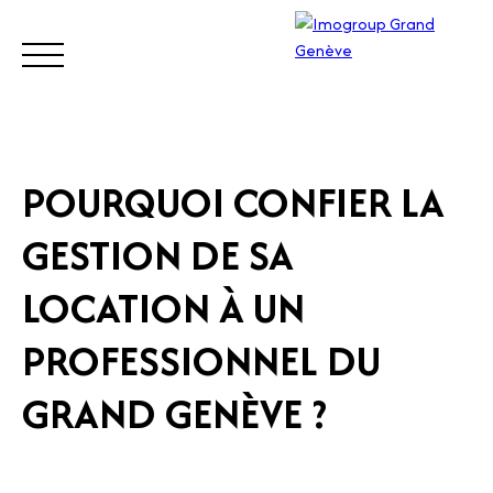
BUY
SELL
ESTIMATE
RENT
MANAGE
TRUST
POURQUOI CONFIER LA
GESTION DE SA
Visit
our
LOCATION À UN
Switz
Call
erlan
PROFESSIONNEL DU
d site
GRAND GENÈVE ?