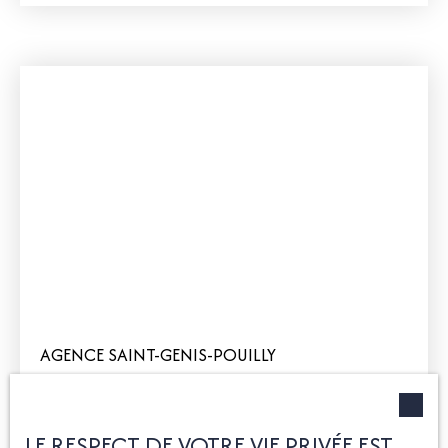
AGENCE SAINT-GENIS-POUILLY
+33 4 50 42 60 01
LE RESPECT DE VOTRE VIE PRIVÉE EST