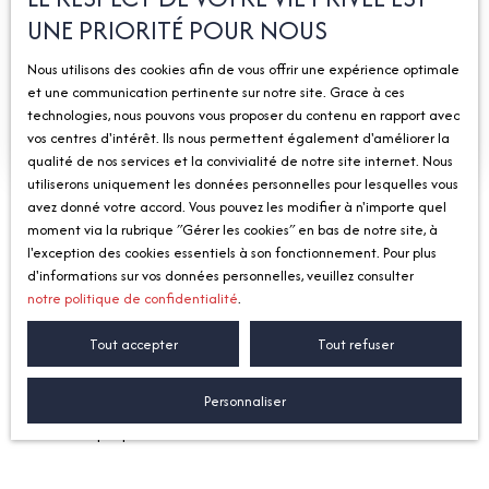
UNE PRIORITÉ POUR NOUS
Envoyer un e-mail
S'y rendre
Nous utilisons des cookies afin de vous offrir une expérience optimale
et une communication pertinente sur notre site. Grace à ces
technologies, nous pouvons vous proposer du contenu en rapport avec
En savoir +
vos centres d'intérêt. Ils nous permettent également d'améliorer la
qualité de nos services et la convivialité de notre site internet. Nous
utiliserons uniquement les données personnelles pour lesquelles vous
avez donné votre accord. Vous pouvez les modifier à n'importe quel
moment via la rubrique ″Gérer les cookies″ en bas de notre site, à
l'exception des cookies essentiels à son fonctionnement. Pour plus
Nos agences
par secteur
d'informations sur vos données personnelles, veuillez consulter
notre politique de confidentialité
.
Tout accepter
Tout refuser
Lorem ipsum dolor sit amet, consectetur adipiscing elit.
In dui ex, fringilla eu velit vitae, fringilla eleifend sem.
Personnaliser
Aliquam aliquam ante orci, a mattis ex facilisis et.
In at tristique purus.
Mauris vehicula ultricies viverra.
Ut tristique nec nunc nec tempor.