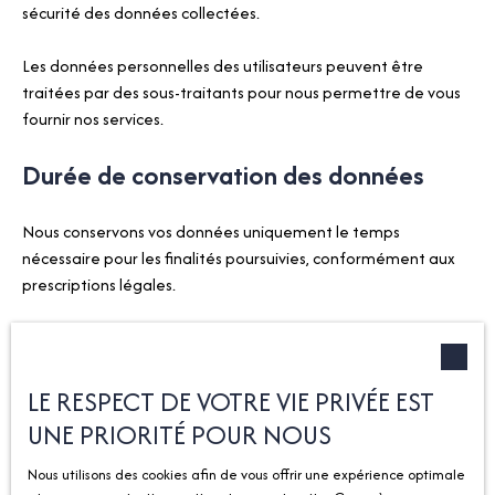
sécurité des données collectées.
Les données personnelles des utilisateurs peuvent être
traitées par des sous-traitants pour nous permettre de vous
fournir nos services.
Durée de conservation des données
Nous conservons vos données uniquement le temps
nécessaire pour les finalités poursuivies, conformément aux
prescriptions légales.
Droits des utilisateurs
LE RESPECT DE VOTRE VIE PRIVÉE EST
Conformément à la réglementation européenne et à la loi
Informatique et libertés du 6 janvier 1978, les internautes
UNE PRIORITÉ POUR NOUS
dont les données personnelles sont traitées par la société
Nous utilisons des cookies afin de vous offrir une expérience optimale
Imogroup Grand Genève ont le droit d’accéder à leurs