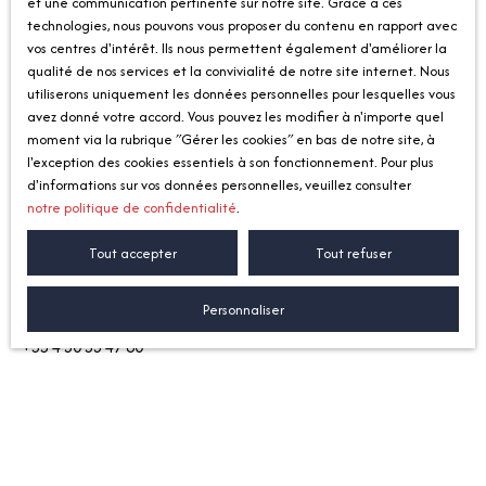
et une communication pertinente sur notre site. Grace à ces
données et le droit de demander la rectification, la mise à
technologies, nous pouvons vous proposer du contenu en rapport avec
jour et la suppression de leurs données personnelles en
vos centres d'intérêt. Ils nous permettent également d'améliorer la
qualité de nos services et la convivialité de notre site internet. Nous
Si vous ne souhaitez pas faire l'objet de prospection
utiliserons uniquement les données personnelles pour lesquelles vous
commerciale par voie téléphonique, vous pouvez vous inscrire
avez donné votre accord. Vous pouvez les modifier à n'importe quel
gratuitement sur la liste d'opposition au démarchage
moment via la rubrique ″Gérer les cookies″ en bas de notre site, à
l'exception des cookies essentiels à son fonctionnement. Pour plus
téléphonique, prévu par l'article L223-1 du code de la
d'informations sur vos données personnelles, veuillez consulter
consommation, sur le site Internet
www.bloctel.gouv.fr
ou par
notre politique de confidentialité
.
courrier adressé à Société Worldline, Service Bloctel, CS 61311,
41013 BLOIS CEDEX.
Tout accepter
Tout refuser
Imogroup Grand Genève
Personnaliser
communication@imogroup-grandgeneve.com
+33 4 50 35 47 60
Cookies
Lors de la consultation du site, des informations relatives à
votre appareil peuvent être enregistrées dans des fichiers