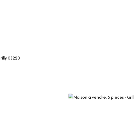
ER
LOUER
GÉRER
SYNDIC
QUI SOMMES-NOUS 
rilly 01220
-nous