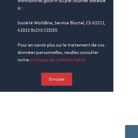
www.bloctel.gouv.fr ou par courrier adressé
à :
Société Worldline, Service Bloctel, CS 61311,
41013 BLOIS CEDEX.
Pour en savoir plus sur le traitement de vos
données personnelles, veuillez consulter
notre
politique de confidentialité
.
Envoyer