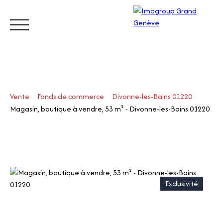
ACHETER
VENDRE
ESTIMER
LOUER
GÉRER
Vente
Fonds de commerce
Divonne-les-Bains 01220
Visite
Magasin, boutique à vendre, 53 m² - Divonne-les-Bains 01220
z
Appe
notre
lez-
site
nous
Suisse
Exclusivité