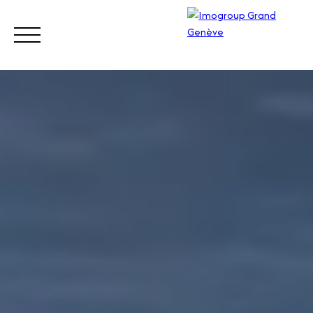
ACHETER
VENDRE
ESTIMER
LOUER
GÉRER
Visite
z
Appe
notre
lez-
site
nous
Suisse