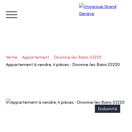
ACHETER
VENDRE
ESTIMER
LOUER
GÉRER
Vente
Appartement
Divonne-les-Bains 01220
Visite
Appartement à vendre, 4 pièces - Divonne-les-Bains 01220
z
Appe
notre
lez-
site
nous
Suisse
Exclusivité