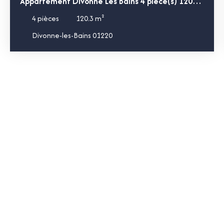
Appartement Divonne Les Bains 4 pièce(s) 120
m2
4
pièces
120.3
m²
Divonne-les-Bains 01220