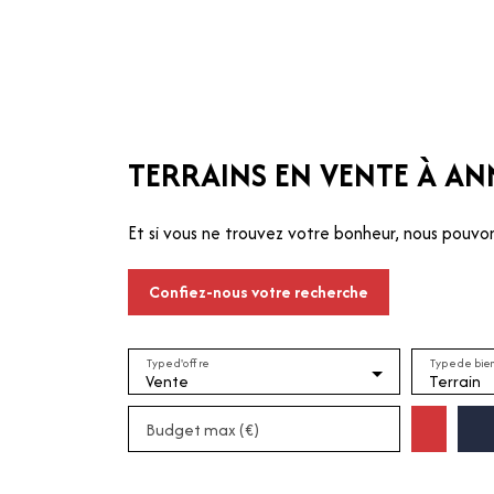
ER
LOUER
GÉRER
SYNDIC
QUI SOMMES-NOUS 
TERRAINS EN VENTE À AN
Et si vous ne trouvez votre bonheur, nous pouvon
-nous
Confiez-nous votre recherche
Type d'offre
Type de bie
Vente
Terrain
Budget max (€)