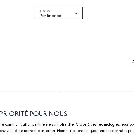
Trier par
Pertinence
Je recherche un bien
Je suis p
Vente appartement Divonne-les-
Estimez vo
E PRIORITÉ POUR NOUS
Bains (01220)
Vendre av
une communication pertinente sur notre site. Grace à ces technologies, nous po
Vente maison Divonne-les-Bains
Gestion lo
nvivialité de notre site internet. Nous utiliserons uniquement les données per
(01220)