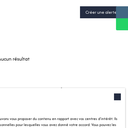
Créer une alerte
Aucun résultat
ropriétaire
Informations
tre bien
Recrutement
ec nous
Nos honoraires
uvons vous proposer du contenu en rapport avec vos centres d'intérêt. Ils
cative
Mentions légales
sonnelles pour lesquelles vous avez donné votre accord. Vous pouvez les