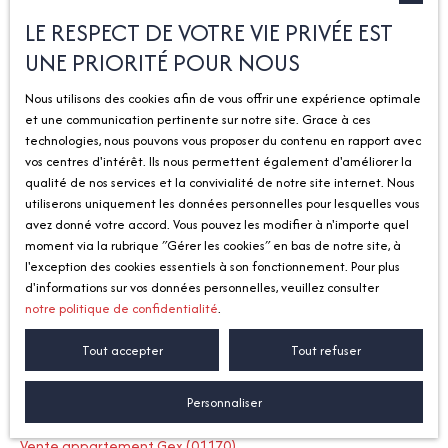
LE RESPECT DE VOTRE VIE PRIVÉE EST
Type d'offre
Trier par
Créer une alerte
UNE PRIORITÉ POUR NOUS
Vente
Pertinence
Nous utilisons des cookies afin de vous offrir une expérience optimale
Type de bien
Maison
et une communication pertinente sur notre site. Grace à ces
technologies, nous pouvons vous proposer du contenu en rapport avec
Localisation
vos centres d'intérêt. Ils nous permettent également d'améliorer la
Veigy-Foncenex (74140)
qualité de nos services et la convivialité de notre site internet. Nous
utiliserons uniquement les données personnelles pour lesquelles vous
Budget max (€)
Aucun résultat
avez donné votre accord. Vous pouvez les modifier à n'importe quel
moment via la rubrique ″Gérer les cookies″ en bas de notre site, à
Rechercher
l'exception des cookies essentiels à son fonctionnement. Pour plus
d'informations sur vos données personnelles, veuillez consulter
notre politique de confidentialité
.
Je recherche un bien
Tout accepter
Tout refuser
Vente appartement Divonne-les-Bains (01220)
Personnaliser
Vente maison Divonne-les-Bains (01220)
Vente appartement Gex (01170)