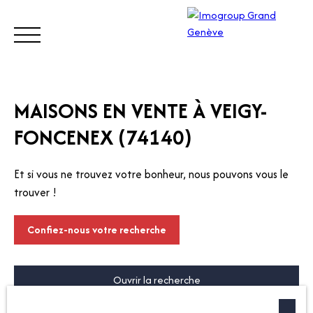
ACHETER
VENDRE
ESTIMER
LOUER
GÉRER
MAISONS EN VENTE À VEIGY-
FONCENEX (74140)
Visite
z
Appe
Et si vous ne trouvez votre bonheur, nous pouvons vous le
notre
lez-
trouver !
site
nous
Suisse
Confiez-nous votre recherche
Ouvrir la recherche