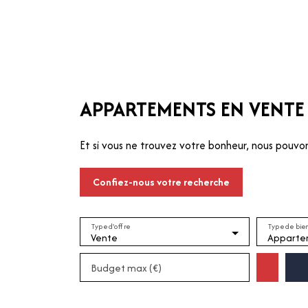
ER
LOUER
GÉRER
SYNDIC
QUI SOMMES-NOUS 
APPARTEMENTS EN VENTE 
Et si vous ne trouvez votre bonheur, nous pouvon
-nous
Confiez-nous votre recherche
Type d'offre
Type de bie
Vente
Apparte
Budget max (€)