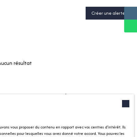
Créer une alerte
Aucun résultat
ropriétaire
Informations
tre bien
Recrutement
ec nous
Nos honoraires
uvons vous proposer du contenu en rapport avec vos centres d'intérêt. Ils
cative
Mentions légales
sonnelles pour lesquelles vous avez donné votre accord. Vous pouvez les