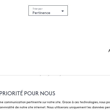
Trier par
Pertinence
Je recherche un bien
Je suis p
Vente appartement Divonne-les-
Estimez vo
E PRIORITÉ POUR NOUS
Bains (01220)
Vendre av
une communication pertinente sur notre site. Grace à ces technologies, nous po
Vente maison Divonne-les-Bains
Gestion lo
nvivialité de notre site internet. Nous utiliserons uniquement les données per
(01220)