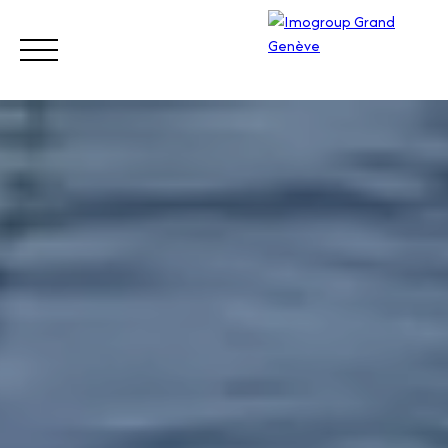
ACHETER
VENDRE
ESTIMER
LOUER
GÉRER
Visite
z
Appe
notre
lez-
site
nous
Suisse